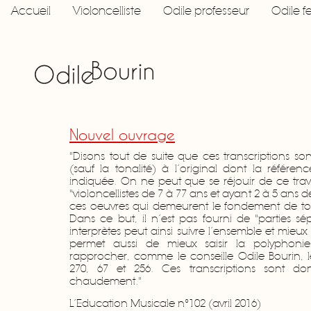
Accueil
Violoncelliste
Odile professeur
Odile 
Nouvel ouvrage
"Disons tout de suite que ces transcriptions sont
(sauf la tonalité) à l’original dont la référe
indiquée. On ne peut que se réjouir de ce trav
"violoncellistes de 7 à 77 ans et ayant 2 à 5 ans 
ces oeuvres qui demeurent le fondement de tou
Dans ce but, il n’est pas fourni de "parties 
interprètes peut ainsi suivre l’ensemble et mieu
permet aussi de mieux saisir la polyphon
rapprocher, comme le conseille Odile Bourin, 
270, 67 et 256. Ces transcriptions sont 
chaudement."
L’Education Musicale n°102 (avril 2016)