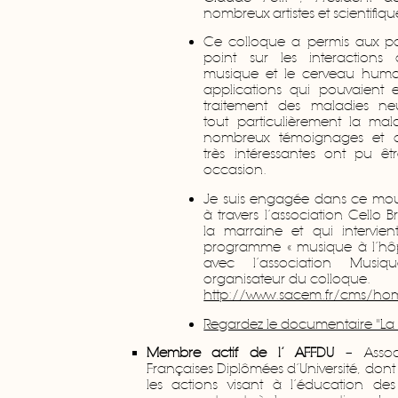
nombreux artistes et scientifiqu
Ce colloque a permis aux par
point sur les interactions
musique et le cerveau humai
applications qui pouvaient 
traitement des maladies neu
tout particulièrement la mal
nombreux témoignages et d
très intéressantes ont pu êt
occasion.
Je suis engagée dans ce m
à travers l’association Cello B
la marraine et qui intervie
programme « musique à l’hôpi
avec l’association Musi
organisateur du colloque.
http://www.sacem.fr/cms/home
Regardez le documentaire "La 
Membre actif de l’ AFFDU
– Assoc
Françaises Diplômées d’Université, dont l
les actions visant à l’éducation des 