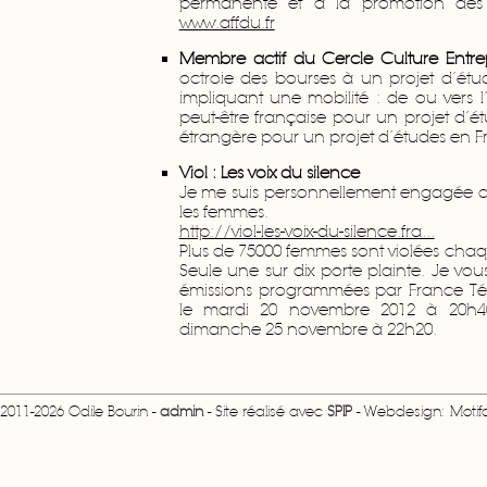
permanente et à la promotion des 
www.affdu.fr
Membre actif du Cercle Culture Entrep
octroie des bourses à un projet d’étu
impliquant une mobilité : de ou vers l’
peut-être française pour un projet d’ét
étrangère pour un projet d’études en F
Viol : Les voix du silence
Je me suis personnellement engagée 
les femmes.
http://viol-les-voix-du-silence.fra...
Plus de 75000 femmes sont violées cha
Seule une sur dix porte plainte. Je vous
émissions programmées par France Télé
le mardi 20 novembre 2012 à 20h40
dimanche 25 novembre à 22h20.
2011-2026 Odile Bourin -
admin
- Site réalisé avec
SPIP
- Webdesign: Motifcr