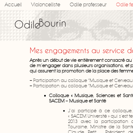
Accueil
Violoncelliste
Odile professeur
Odile 
Mes engagements au service de
Après un début de vie entièrement consacré au Vi
de m’engager dans plusieurs organisations, et pa
qui assurent la promotion de la place des femmes
–
Participation au colloque "Musique et Cerveau
–
Participation au colloque "Musique et Cerveau
Colloque « Musique, Sciences et San
SACEM – Musique et Santé
J’ai participé à ce colloque
« SACEM Université » qui s’est te
2013 avec la participatio
Touraine, Ministre de la San
Claude Petit , Président