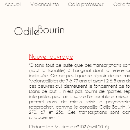
Accueil
Violoncelliste
Odile professeur
Odile 
Nouvel ouvrage
"Disons tout de suite que ces transcriptions sont
(sauf la tonalité) à l’original dont la référe
indiquée. On ne peut que se réjouir de ce trav
"violoncellistes de 7 à 77 ans et ayant 2 à 5 ans 
ces oeuvres qui demeurent le fondement de tou
Dans ce but, il n’est pas fourni de "parties 
interprètes peut ainsi suivre l’ensemble et mieu
permet aussi de mieux saisir la polyphon
rapprocher, comme le conseille Odile Bourin, 
270, 67 et 256. Ces transcriptions sont 
chaudement."
L’Education Musicale n°102 (avril 2016)