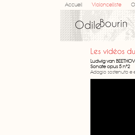
Accueil
Violoncelliste
O
Les vidéos d
Ludwig van BEETHO
Sonate opus 5 n°2
Adagio sostenuto e e