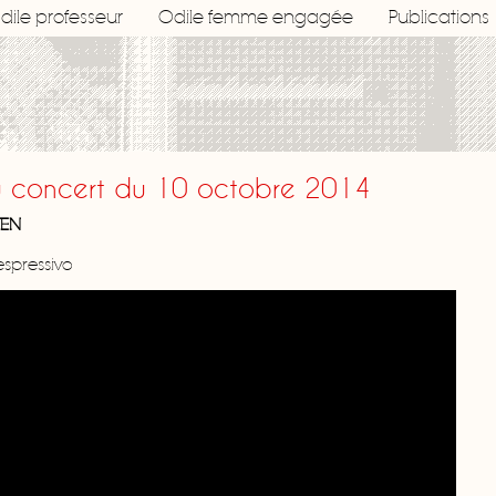
dile professeur
Odile femme engagée
Publications
u concert du 10 octobre 2014
VEN
spressivo